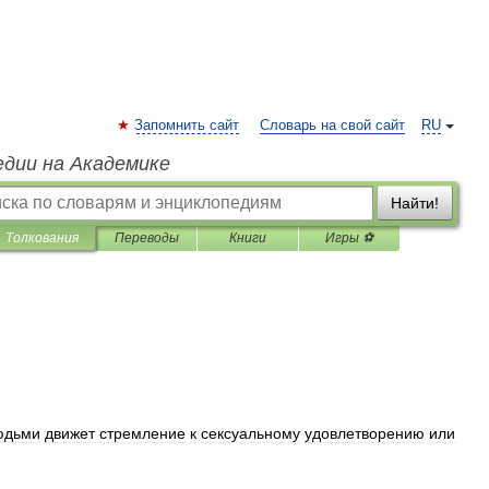
Запомнить сайт
Словарь на свой сайт
RU
едии на Академике
Найти!
Толкования
Переводы
Книги
Игры ⚽
юдьми
движет
стремление
к
сексуальному
удовлетворению
или