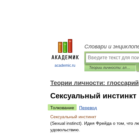
Словари и энциклоп
academic.ru
Теории личности: глоссарий
Теории личности: глоссарий
Сексуальный инстинкт
Толкование
Перевод
Сексуальный
инстинкт
(
Sexual
instinct
).
Идея
Фрейда
о
том
,
что
л
удовольствию
.