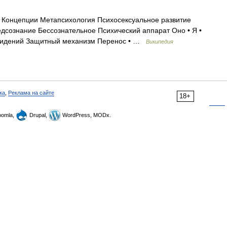
 Концепции Метапсихология Психосексуальное развитие
дсознание Бессознательное Психический аппарат Оно • Я •
овидений Защитный механизм Перенос • …
Википедия
ка
,
Реклама на сайте
18+
omla,
Drupal,
WordPress, MODx.