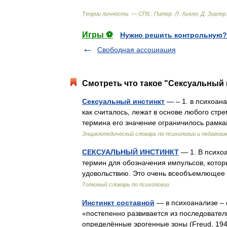
Теории
личности
. —
СПб
.
:
Питер
.
Л
.
Хьелл
,
Д
.
Зиглер
Игры ⚽
Нужно решить контрольную?
Свободная ассоциация
Смотреть что такое "Сексуальный 
Сексуальный инстинкт
— – 1. в психоан
как считалось, лежат в основе любого стр
термина его значение ограничилось рамк
Энциклопедический словарь по психологии и педагоги
СЕКСУАЛЬНЫЙ ИНСТИНКТ
— 1. В психо
термин для обозначения импульсов, которы
удовольствию. Это очень всеобъемлющее
Толковый словарь по психологии
Инстинкт составной
— в психоанализе – 
«постепенно развивается из последовател
определённые эрогенные зоны (Freud, 1