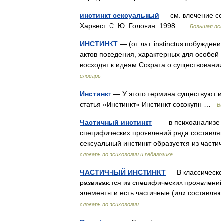
инстинкт сексуальный
— см. влечение се
Харвест. С. Ю. Головин. 1998 …
Большая пс
ИНСТИНКТ
— (от лат. instinctus побужде
актов поведения, характерных для особей 
восходят к идеям Сократа о существован
словарь
Инстинкт
— У этого термина существуют и 
статья «Инстинкт» Инстинкт совокупн …
В
Частичный инстинкт
— – в психоанализе 
специфических проявлений ряда составляю
сексуальный инстинкт образуется из час
словарь по психологии и педагогике
ЧАСТИЧНЫЙ ИНСТИНКТ
— В классическо
развиваются из специфических проявлени
элементы и есть частичные (или составл
словарь по психологии