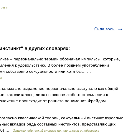
.
2003
.
Сила воли
инстинкт" в других словарях:
ализе – первоначально термин обозначал импульсы, которые,
емления к удовольствию. В более позднем употреблении
ами собственно сексуальности или хотя бы… …
ке
анализе это выражение первоначально выступало как общий
е, как считалось, лежат в основе любого стремления к
 значение происходит от раннего понимания Фрейдом… …
согласно классической теории, сексуальный инстинкт взрослых
ьных вкладов ряда составных инстинктов, представляющих
940) …
Энциклопедический словарь по психологии и педагогике