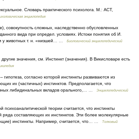
ксуальное. Словарь практического психолога. М.: АСТ,
ихологическая энциклопедия
ние), совокупность сложных, наследственно обусловленных
данного вида при определ. условиях. Истоки понятия об И.
ии у животных т. н. «низшей… …
Биологический энциклопедический
другие значения, см. Инстинкт (значения). В Викисловаре есть
икипедия
– гипотеза, согласно которой инстинкты развиваются из
щих их (частичных) инстинктов. Предполагается, что
тичных либидинальных вкладов орального,… …
Энциклопедический
й психоаналитической теории считается, что инстинкты
й ряда составляющих их инстинктов. Эти более молекулярные
яющие) инстинкты. Например, считается, что… …
Толковый